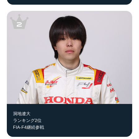
洞地遼大
ランキング2位
FIA-F4継続参戦