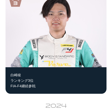
白崎稜
ランキング3位
FIA-F4継続参戦
2024