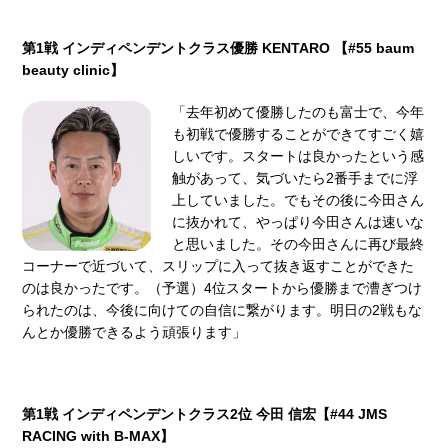
第1戦 インディペンデントクラス優勝 KENTARO 【#55 baum
beauty clinic】
「去年初めて優勝したのも富⼠で、今年
も初戦で優勝することができてすごく嬉
しいです。スタートは良かったという感
触があって、気づいたら2番⼿までに浮
上していました。でもその後に今⽥さん
に抜かれて、やっぱり今⽥さんは速いな
と思いました。その今⽥さんに再び最終
コーナーで近づいて、スリップに⼊って抜き返すことができた
のは良かったです。（予選）4位スタートから優勝まで漕ぎつけ
られたのは、今後に向けての⾃信に繋がります。明⽇の2戦もな
んとか優勝できるよう頑張ります」
第1戦 インディペンデントクラス2位 今⽥ 信宏【#44 JMS
RACING with B-MAX】