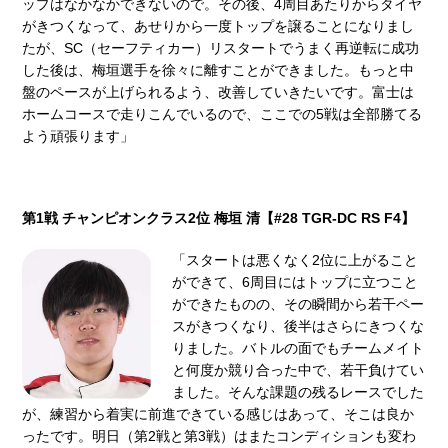
ップはなかなかできないので。その後、4周⽬あたりからタイヤ
がきつくなって、あせりから⼀度トップを譲ることになりまし
たが、SC（セーフティカー）リスタートでうまく再逆転に成功
した後は、梅垣選⼿を徐々に離すことができました。もっと中
盤のペースが上げられるよう、改善していきたいです。富⼠は
ホームコースで⾛りこんでいるので、ここでの5戦は全部勝てる
よう頑張ります」
第1戦 チャンピオンクラス2位 梅垣 清【#28 TGR-DC RS F4】
「スタートは悪くなく2位に上がること
ができて、6周⽬にはトップに⽴つこと
ができたものの、その瞬間から若⼲ペー
スがきつくなり、後半はさらにきつくな
りました。バトルの⾯でもチームメイト
と何度か競り合った中で、若⼲負けてい
ました。そんな課題の残るレースでした
が、練習から着実に前進できている感じはあって、そこは良か
ったです。明⽇（第2戦と第3戦）はまたコンディションも変わ