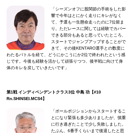
「シーズンオフに股関節の⼿術をした影
響で今年はとにかく⾛りにキレがなく
て、予選も⼀⽣懸命⾛ったのに7位留ま
り。ただレースに関しては経験でカバー
できる部分もあると思っていたところ、
スタートでジャンプアップすることがで
きて、その後KENTARO選⼿との数度に
わたるバトルを経て、どうにかこうにか2位で終われたという感
じです。今後も経験を活かして頑張りつつ、後半戦に向けて⾝
体のキレを戻していきたいです」
第1戦 インディペンデントクラス3位 中島 功【#10
Rn.SHINSEI.MCS4】
「ポールポジションからスタートするこ
とになり緊張も多少ありましたが、慎重
に⾏き過ぎたことで少し失敗しました。
たぶん、6番⼿くらいまで後退したと思