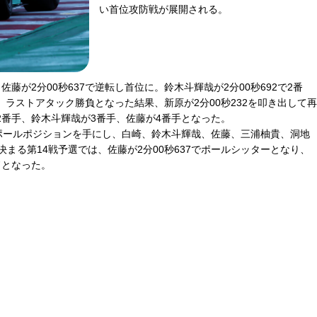
い首位攻防戦が展開される。
が2分00秒637で逆転し首位に。鈴木斗輝哉が2分00秒692で2番
、ラストアタック勝負となった結果、新原が2分00秒232を叩き出して再
が2番手、鈴木斗輝哉が3番手、佐藤が4番手となった。
ポールポジションを手にし、白崎、鈴木斗輝哉、佐藤、三浦柚貴、洞地
まる第14戦予選では、佐藤が2分00秒637でポールシッターとなり、
ドとなった。