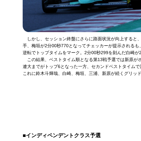
しかし、セッション終盤にさらに路面状況が向上すると、佐藤
手、梅垣が2分00秒770となってチェッカーが提示されるも
逆転でトップタイムをマーク。2分00秒299を刻んだ白崎
この結果、ベストタイム順となる第13戦予選では新原が
遼大までがトップ6となった一方、セカンドベストタイムで決
これに鈴木斗輝哉、白崎、梅垣、三浦、新原が続くグリッ
■インディペンデントクラス予選