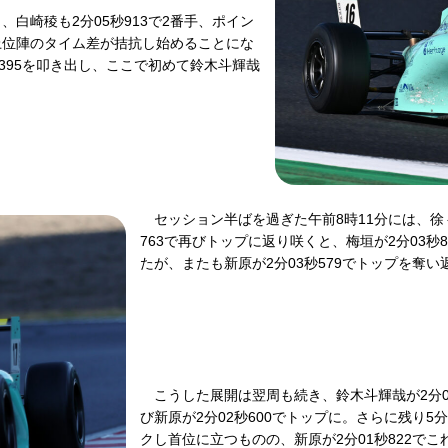
、白崎稜も2分05秒913で2番手、ポイン
に上位陣のタイム差が拮抗し始めることにな
395を叩き出し、ここで初めて鈴木斗輝哉
セッション半ばを過ぎた午前8時11分には、徐
763で再びトップに返り咲くと、梅垣が2分03秒8
たが、またも新原が2分03秒579でトップを奪い
こうした展開は翌周も続き、鈴木斗輝哉が2分02
び新原が2分02秒600でトップに。さらに残り5分
クし首位に立つものの、新原が2分01秒822で