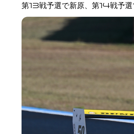
第13戦予選で新原、第14戦予