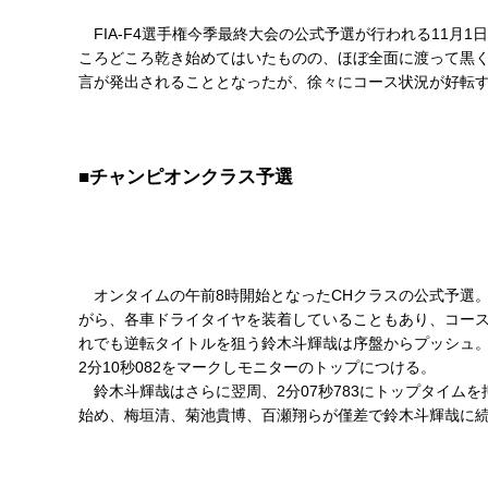
FIA-F4選手権今季最終大会の公式予選が行われる11
ころどころ乾き始めてはいたものの、ほぼ全面に渡って黒く
言が発出されることとなったが、徐々にコース状況が好転す
■チャンピオンクラス予選
オンタイムの午前8時開始となったCHクラスの公式予選
がら、各車ドライタイヤを装着していることもあり、コー
れでも逆転タイトルを狙う鈴木斗輝哉は序盤からプッシュ。
2分10秒082をマークしモニターのトップにつける。
鈴木斗輝哉はさらに翌周、2分07秒783にトップタイム
始め、梅垣清、菊池貴博、百瀬翔らが僅差で鈴木斗輝哉に