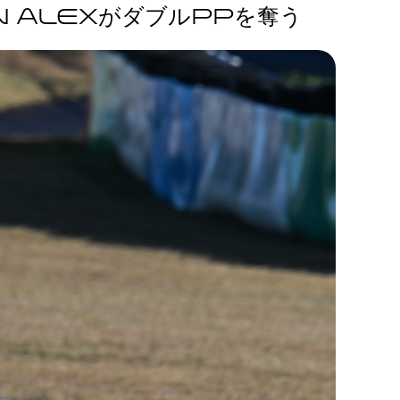
N ALEXがダブルPPを奪う