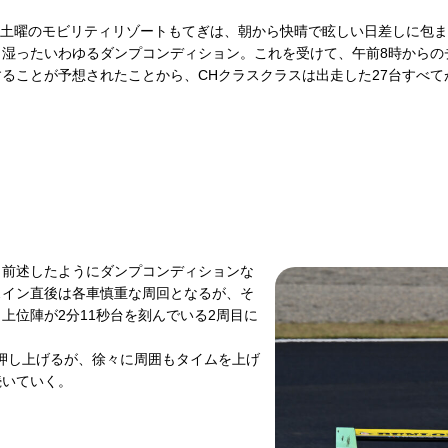
月1日土曜のモビリティリゾートもてぎは、朝から快晴で眩しい日差しに包
湿ったいわゆるダンプコンディション。これを受けて、午前8時からのチ
ることが予想されたことから、CHクラスクラスは出走した27台すべ
。前述したようにダンプコンディションな
スイン直後は各車慎重な周回となるが、そ
上位陣が2分11秒台を刻んでいる2周目に
を押し上げるが、徐々に周囲もタイムを上げ
続いていく。