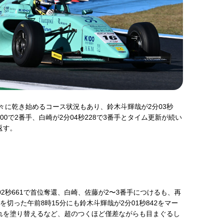
々に乾き始めるコース状況もあり、鈴木斗輝哉が2分03秒
00で2番手、白崎が2分04秒228で3番手とタイム更新が続い
返す。
秒661で首位奪還、白崎、佐藤が2〜3番手につけるも、再
を切った午前8時15分にも鈴木斗輝哉が2分01秒842をマー
これを塗り替えるなど、超のつくほど僅差ながらも目まぐるし