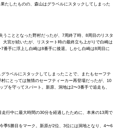
を果たしたものの、森山はグラベルにスタックしてしまった
失うこととなった野村だったが、7周終了時、8周目のリスタ
、大宮が続いたが、リスタート時の最終立ち上がりで白崎は
7番手に浮上し白崎は8番手に後退。しかし白崎は8周目に
しグラベルにスタックしてしまったことで、またもセーフテ
野村にとっては無情のセーフティーカー再登場だったが、10
ップを守ってスパート。新原、洞地は2〜3番手で追走も、
目走行中に最大時間の30分を経過したために、本来の13周で
今季5勝目をマーク。新原が2位、3位には洞地となり、4〜6