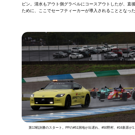
ピン。清水もアウト側グラベルにコースアウトしたが、直
ために、ここでセーフティーカーが導入されることとなっ
第13戦決勝のスタート。PPの#51洞地が出遅れ、#50野村、#16新原が