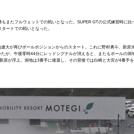
もまたフルウェットでの戦いとなった。SUPER GTの公式練習時に比べ
スタートでの戦いとなった。
地遼大が再びポールポジションからのスタート。これに野村勇斗、新原
いたが、午後零時44分にレッドシグナルが消えると、またもポールの洞
の新原が浮上。洞地は3番手に後退し、その背後では白崎と大宮が4番手