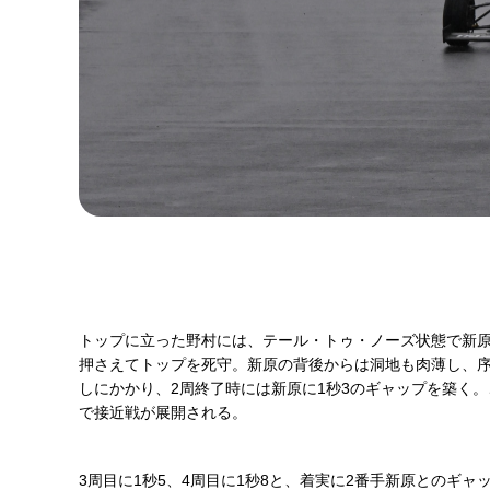
トップに立った野村には、テール・トゥ・ノーズ状態で新原
押さえてトップを死守。新原の背後からは洞地も肉薄し、序
しにかかり、2周終了時には新原に1秒3のギャップを築く
で接近戦が展開される。
3周目に1秒5、4周目に1秒8と、着実に2番手新原との