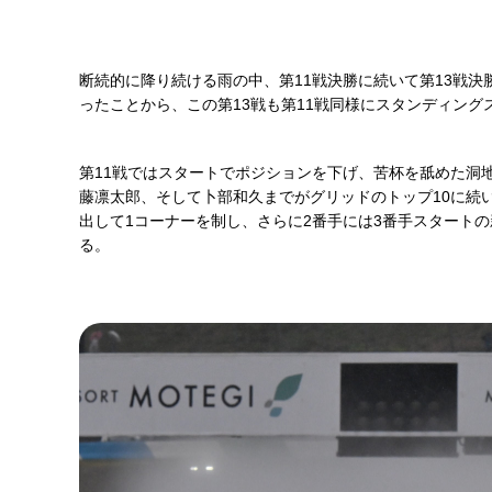
断続的に降り続ける雨の中、第11戦決勝に続いて第13戦決勝
ったことから、この第13戦も第11戦同様にスタンディング
第11戦ではスタートでポジションを下げ、苦杯を舐めた洞
藤凛太郎、そして卜部和久までがグリッドのトップ10に続
出して1コーナーを制し、さらに2番手には3番手スタート
る。