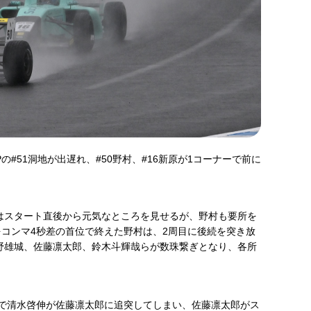
の#51洞地が出遅れ、#50野村、#16新原が1コーナーで前に
はスタート直後から元気なところを見せるが、野村も要所を
コンマ4秒差の首位で終えた野村は、2周目に後続を突き放
野雄城、佐藤凛太郎、鈴木斗輝哉らが数珠繋ぎとなり、各所
りで清水啓伸が佐藤凛太郎に追突してしまい、佐藤凛太郎がス