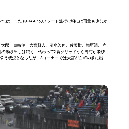
れば、またもFIA-F4のスタート進行の頃には雨量も少なか
光太郎、白崎稜、大宮賢人、清水啓伸、佐藤樹、梅垣清、佐
地の動き出しは鈍く、代わって2番グリッドから野村が飛び
を争う状況となったが、3コーナーでは大宮が白崎の前に出