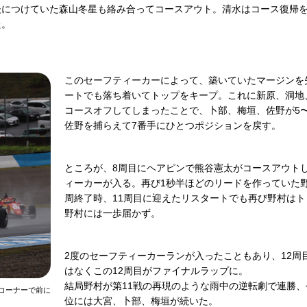
後につけていた森山冬星も絡み合ってコースアウト。清水はコース復帰
た。
このセーフティーカーによって、築いていたマージンを
ートでも落ち着いてトップをキープ。これに新原、洞地
コースオフしてしまったことで、卜部、梅垣、佐野が5〜
佐野を捕らえて7番手にひとつポジションを戻す。
ところが、8周目にヘアピンで熊谷憲太がコースアウト
ィーカーが入る。再び1秒半ほどのリードを作っていた
周終了時、11周目に迎えたリスタートでも再び野村はト
野村には一歩届かず。
2度のセーフティーカーランが入ったこともあり、12周
はなくこの12周目がファイナルラップに。
結局野村が第11戦の再現のような雨中の逆転劇で連勝、
1コーナーで前に
位には大宮、卜部、梅垣が続いた。