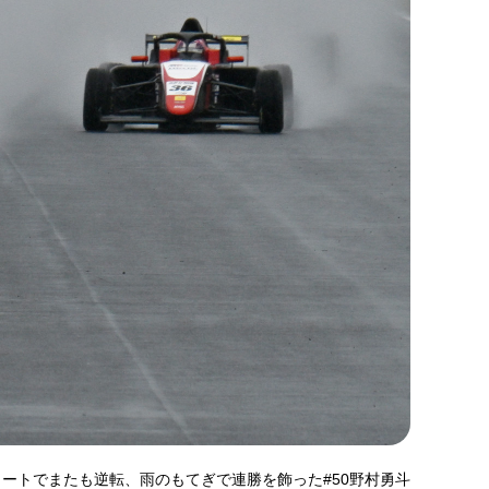
タートでまたも逆転、雨のもてぎで連勝を飾った#50野村勇斗