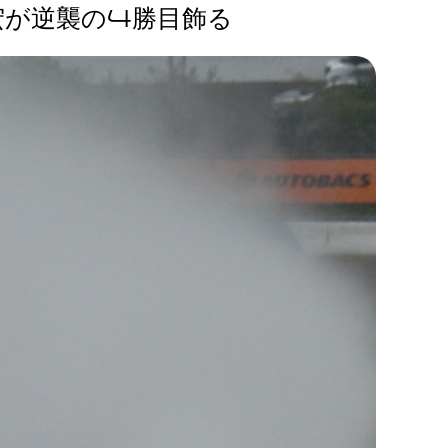
宏が逆襲の4勝目飾る