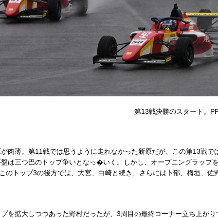
第13戦決勝のスタート。PP
が肉薄。第11戦では思うように走れなかった新原だが、この第13戦で
盤は三つ巴のトップ争いとなっ�いく。しかし、オープニングラップを
。このトップ3の後方では、大宮、白崎と続き、さらには卜部、梅垣、佐
ギャップを拡大しつつあった野村だったが、3周目の最終コーナー立ち上が