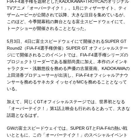
FIA-F4選手権を題材としたKADOKAWA×TROYCAのオリジナル
TVアニメ「オーバーテイク！」。1月にティザーサイト、ティ
ザームービーが公開されて以降、大きな注目を集めているが、
このほど、今季開幕戦の舞台となる富士スピードウェイにて、
トークショーが開催されることとなった。
5月3日、4日に富士スピードウェイにて開催されるSUPER GT
Round2（FIA-F4選手権併催）SUPER GT オフィシャルステー
ジにて開催されるこのイベントでは、FIA-F4選手権シリーズの
プロジェクトリーダーである服部尚貴に加え、本作のメインキ
ャラクター・浅雛悠役を務める声優の古屋亜南、KADOKAWAの
上田清香プロデューサーが出演し、FIA-F4オフィシャルアナウ
ンサーを務めるサネカタ イッセイがMCを務めることとなって
いる。
加えて、同じくGTオフィシャルステージでは、世界初となる
「オーバーテイク！」第1話上映会も行われるとあって、大きな
話題となるはず。
GWの富士スピードウェイでは、SUPER GTとFIA-F4の熱い戦
いとともに、この「オーバーテイク！」のスペシャルイベント