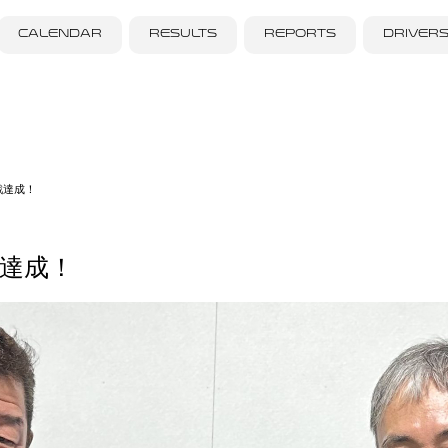
CALENDAR
RESULTS
REPORTS
DRIVER
戦達成！
戦達成！