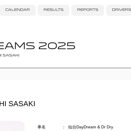
CALENDAR
RESULTS
REPORTS
DRIVER
EAMS 2025
I SASAKI
I SASAKI
車名
：
仙台DayDream & Dr Dry