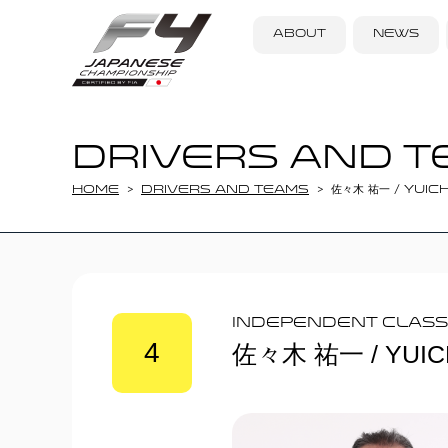
ABOUT
NEWS
DRIVERS AND T
Home
DRIVERS AND TEAMS
佐々木 祐一 / YUICH
Independent Class
4
佐々木 祐一 / YUICH