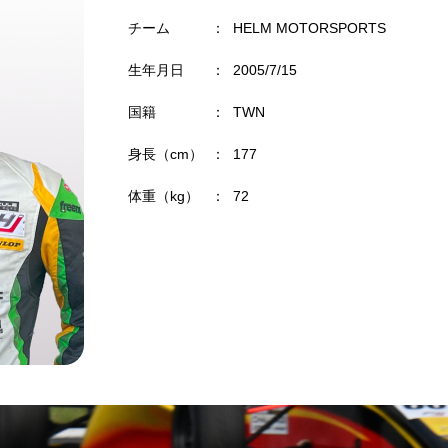
チーム
：
HELM MOTORSPORTS
生年月日
：
2005/7/15
国籍
：
TWN
身長（cm）
：
177
体重（kg）
：
72