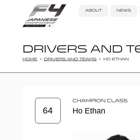
ABOUT
NEWS
DRIVERS AND T
Home
DRIVERS AND TEAMS
Ho Ethan
Champion Class
64
Ho Ethan