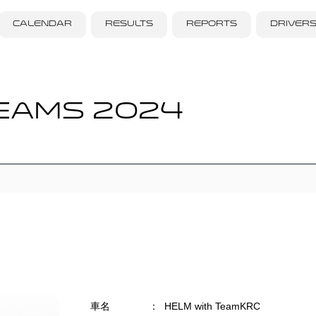
CALENDAR
RESULTS
REPORTS
DRIVER
EAMS 2024
車名
：
HELM with TeamKRC