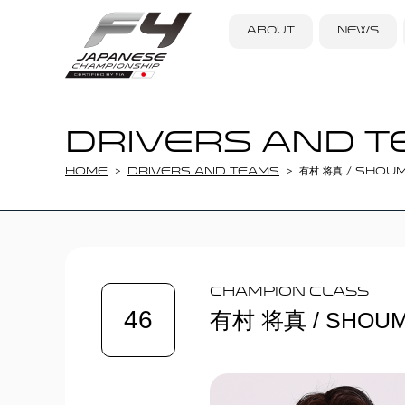
ABOUT
NEWS
DRIVERS AND T
Home
DRIVERS AND TEAMS
有村 将真 / SHOU
Champion Class
46
有村 将真 / SHOUM