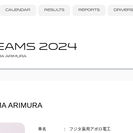
CALENDAR
RESULTS
REPORTS
DRIVER
EAMS 2024
MA ARIMURA
A ARIMURA
車名
：
フジタ薬局アポロ電工