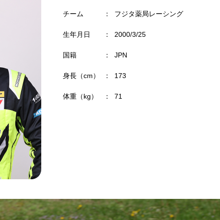
チーム
：
フジタ薬局レーシング
生年月日
：
2000/3/25
国籍
：
JPN
身長（cm）
：
173
体重（kg）
：
71